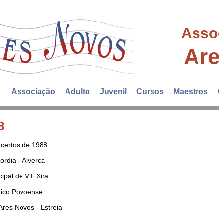
Asso
Ar
Associação
Adulto
Juvenil
Cursos
Maestros
8
ncertos de 1988
ordia - Alverca
ipal de V.F.Xira
tico Povoense
Ares Novos - Estreia