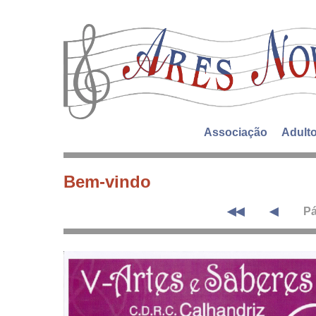
Associação
Adult
Bem-vindo
◀◀
◀
Pá