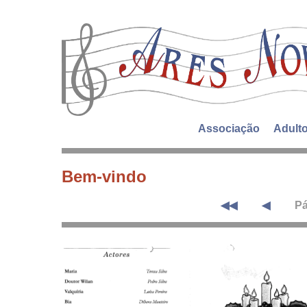
Associação
Adult
Bem-vindo
◀◀
◀
Pá