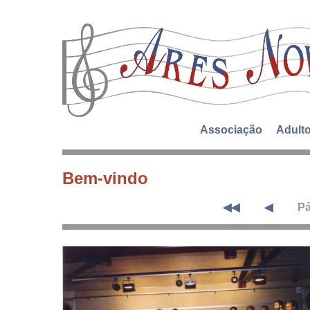
Associação
Adult
Bem-vindo
◀◀
◀
Pá