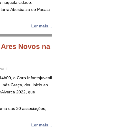
u naquela cidade.
petarra Abesbatza de Pasaia
Ler mais...
l Ares Novos na
enil
4h00, o Coro Infantojuvenil
 Inês Graça, deu inicio ao
rAlverca 2022, que
 uma das 30 associações,
Ler mais...