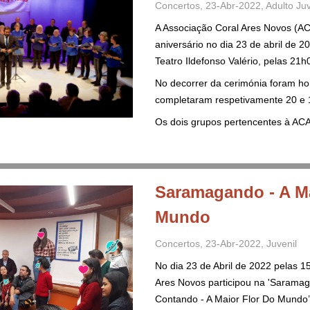
Concertos
,
23-Abr-2022
,
Adulto
Juv
A Associação Coral Ares Novos (
aniversário no dia 23 de abril de 
Teatro Ildefonso Valério, pelas 21h
No decorrer da cerimónia foram h
completaram respetivamente 20 e 
Os dois grupos pertencentes à AC
Saramagando - A Ma
Mundo
Concertos
,
23-Abr-2022
,
Juvenil
No dia 23 de Abril de 2022 pelas 15
Ares Novos participou na 'Sarama
Contando - A Maior Flor Do Mundo’,