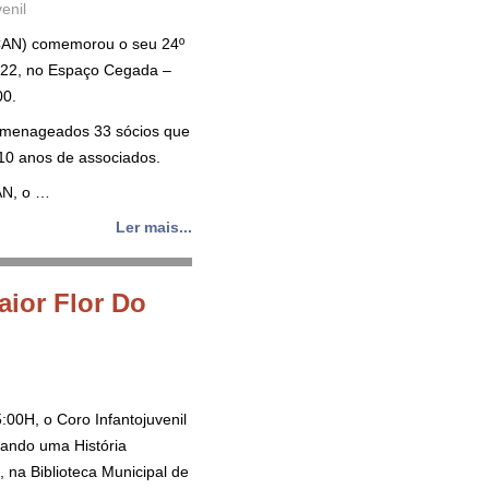
enil
ACAN) comemorou o seu 24º
2022, no Espaço Cegada –
00.
omenageados 33 sócios que
10 anos de associados.
AN, o …
Ler mais...
ior Flor Do
:00H, o Coro Infantojuvenil
gando uma História
 na Biblioteca Municipal de