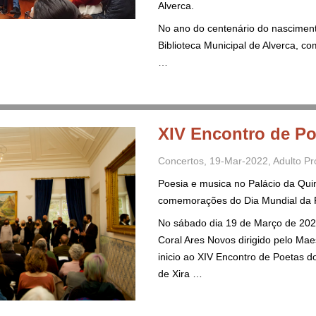
Alverca.
No ano do centenário do nascimen
Biblioteca Municipal de Alverca, 
…
XIV Encontro de Po
Concertos
,
19-Mar-2022
,
Adulto
Pr
Poesia e musica no Palácio da Qui
comemorações do Dia Mundial da 
No sábado dia 19 de Março de 202
Coral Ares Novos dirigido pelo Mae
inicio ao XIV Encontro de Poetas d
de Xira …