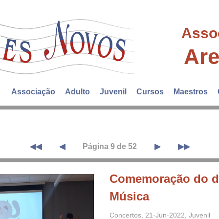
Asso
Ar
Associação
Adulto
Juvenil
Cursos
Maestros
◀◀
◀
Página 9 de 52
▶
▶▶
Comemoração do d
Música
Concertos
,
21-Jun-2022
,
Juvenil