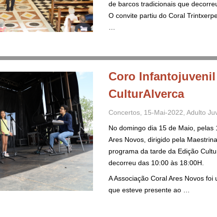
de barcos tradicionais que decorre
O convite partiu do Coral Trintxer
…
Coro Infantojuveni
CulturAlverca
Concertos
,
15-Mai-2022
,
Adulto
Juv
No domingo dia 15 de Maio, pelas 1
Ares Novos, dirigido pela Maestrina
programa da tarde da Edição Cultu
decorreu das 10:00 às 18:00H.
A Associação Coral Ares Novos foi
que esteve presente ao …