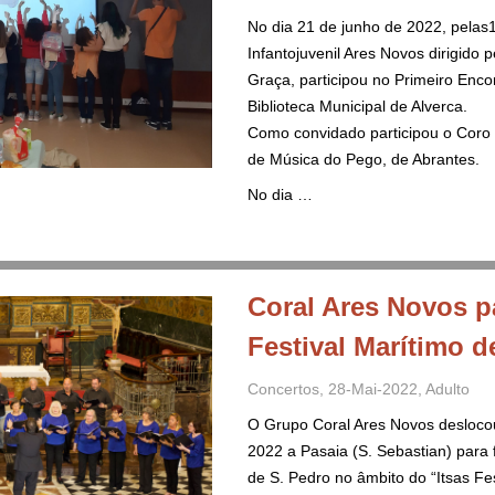
No dia 21 de junho de 2022, pelas
Infantojuvenil Ares Novos dirigido 
Graça, participou no Primeiro Encon
Biblioteca Municipal de Alverca.
Como convidado participou o Coro I
de Música do Pego, de Abrantes.
No dia …
Coral Ares Novos p
Festival Marítimo d
Concertos
,
28-Mai-2022
,
Adulto
O Grupo Coral Ares Novos desloco
2022 a Pasaia (S. Sebastian) para 
de S. Pedro no âmbito do “Itsas Fes