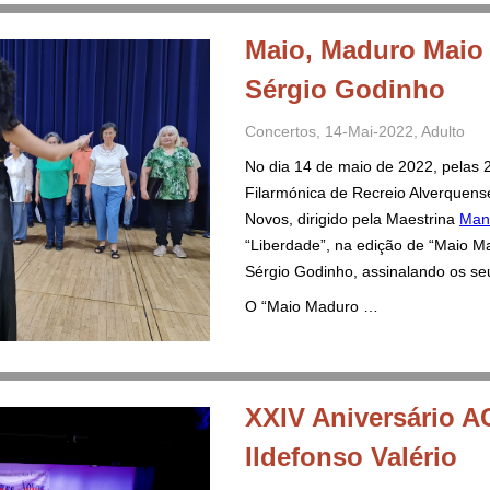
Maio, Maduro Maio 
Sérgio Godinho
Concertos
,
14-Mai-2022
,
Adulto
No dia 14 de maio de 2022, pelas 
Filarmónica de Recreio Alverquens
Novos, dirigido pela Maestrina
Man
“Liberdade”, na edição de “Maio M
Sérgio Godinho, assinalando os seu
O “Maio Maduro …
XXIV Aniversário A
Ildefonso Valério