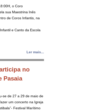
18:00H, o Coro
pela sua Maestrina Inês
tro de Coros Infantis, na
nfantil e Canto da Escola
Ler mais...
articipa no
e Pasaia
u-se de 27 a 29 de maio de
fazer um concerto na Igreja
tibala”- Festival Marítimo