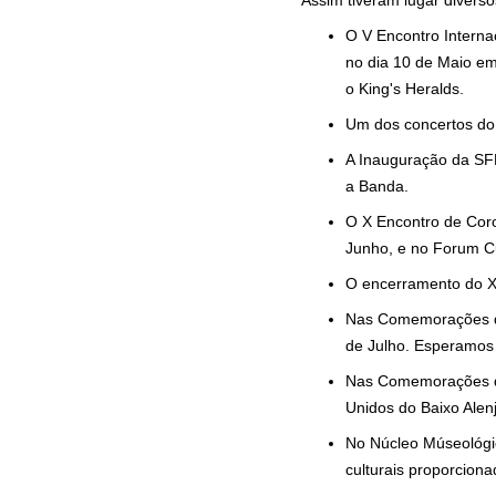
Assim tiveram lugar divers
O V Encontro Interna
no dia 10 de Maio em
o King's Heralds.
Um dos concertos do 
A Inauguração da SF
a Banda.
O X Encontro de Coro
Junho, e no Forum Cu
O encerramento do XI
Nas Comemorações do
de Julho. Esperamos 
Nas Comemorações do
Unidos do Baixo Alenj
No Núcleo Múseológic
culturais proporcion