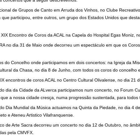
os concertos que a seguir descrevemos.
cional de Grupos de Canto em Arruda dos Vinhos, no Clube Recreativo
 que participou, entre outros, um grupo dos Estados Unidos que dest
XIX Encontro de Coros da ACAL na Capela do Hospital Egas Moniz, no
RA no dia 31 de Maio onde decorreu um espectáculo em que os Coro
s do Concelho onde participamos em dois concertos: na Igreja da Mise
ltural da Chasa, no dia 8 de Junho, com todos os coros do concelho 
X encontros de coros ACAL no Centro Cultural Olivalense, no dia 21 
 dia da Cidade da ALverca participamos num concerto, no Forum Cult
que a nossa cidade cresça, numa progressão sustentada, para todos 
 Dia Mundial da Música actuamos na Quinta da Piedade, no dia 4 de
eto e Ateneu Artistico Vilafranquense.
o de Arte Sacra decorreu um concerto no dia 12 de Outubro, no âmbi
adas pela CMVFX.