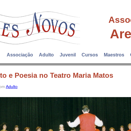
Asso
Ar
Associação
Adulto
Juvenil
Cursos
Maestros
to e Poesia no Teatro Maria Matos
 com
Adulto