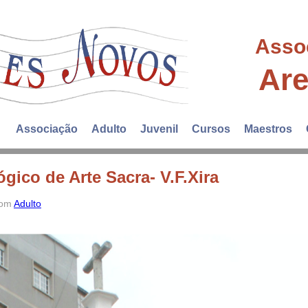
Asso
Ar
Associação
Adulto
Juvenil
Cursos
Maestros
gico de Arte Sacra- V.F.Xira
 com
Adulto