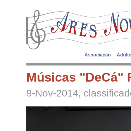
Associação
Adult
Músicas "DeCá" F
9-Nov-2014
, classific